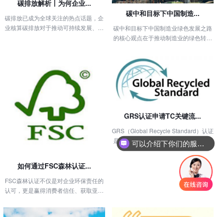
碳排放解析丨为何企业...
碳中和目标下中国制造...
碳排放已成为全球关注的热点话题，企
业核算碳排放对于推动可持续发展、提
碳中和目标下中国制造业绿色发展之路
升国际竞争力、履行社会责任等方面...
的核心观点在于推动制造业的绿色转型
和创新发展，以实现经济增长与环境...
GRS认证申请TC关键流...
GRS（Global Recycle Standard）认证
是全球回收标准，最初由位于荷兰鹿特
可以介绍下你们的服务吗
丹的世优认证公司（CU）于2008年
制...
如何通过FSC森林认证...
FSC森林认证不仅是对企业环保责任的
认可，更是赢得消费者信任、获取亚马
逊绿标（气候友好承诺）标识，从而...