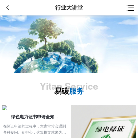
行业大讲堂
Yitan Service
易碳
服务
绿色电力证书申请全知...
在绿证申请的过程中，大家常常会遇到
各种疑问。别担心，这篇推文就来为你