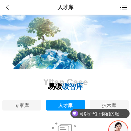
人才库
Yitan Case
易碳
碳智库
专家库
人才库
技术库
可以介绍下你们的服务吗